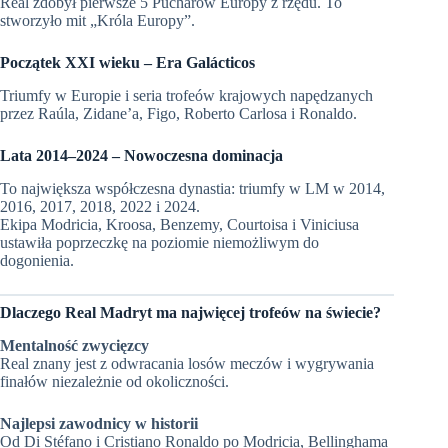
Real zdobył pierwsze 5 Pucharów Europy z rzędu. To
stworzyło mit „Króla Europy”.
Początek XXI wieku – Era Galácticos
Triumfy w Europie i seria trofeów krajowych napędzanych
przez Raúla, Zidane’a, Figo, Roberto Carlosa i Ronaldo.
Lata 2014–2024 – Nowoczesna dominacja
To największa współczesna dynastia: triumfy w LM w 2014,
2016, 2017, 2018, 2022 i 2024.
Ekipa Modricia, Kroosa, Benzemy, Courtoisa i Viniciusa
ustawiła poprzeczkę na poziomie niemożliwym do
dogonienia.
Dlaczego Real Madryt ma najwięcej trofeów na świecie?
Mentalność zwycięzcy
Real znany jest z odwracania losów meczów i wygrywania
finałów niezależnie od okoliczności.
Najlepsi zawodnicy w historii
Od Di Stéfano i Cristiano Ronaldo po Modricia, Bellinghama