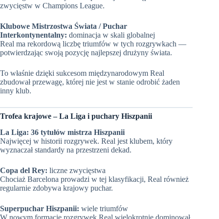
zwycięstw w Champions League.
Klubowe Mistrzostwa Świata / Puchar
Interkontynentalny:
dominacja w skali globalnej
Real ma rekordową liczbę triumfów w tych rozgrywkach —
potwierdzając swoją pozycję najlepszej drużyny świata.
To właśnie dzięki sukcesom międzynarodowym Real
zbudował przewagę, której nie jest w stanie odrobić żaden
inny klub.
Trofea krajowe – La Liga i puchary Hiszpanii
La Liga:
36 tytułów mistrza Hiszpanii
Najwięcej w historii rozgrywek. Real jest klubem, który
wyznaczał standardy na przestrzeni dekad.
Copa del Rey:
liczne zwycięstwa
Chociaż Barcelona prowadzi w tej klasyfikacji, Real również
regularnie zdobywa krajowy puchar.
Superpuchar Hiszpanii:
wiele triumfów
W nowym formacie rozgrywek Real wielokrotnie dominował,