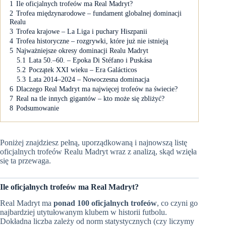
1
Ile oficjalnych trofeów ma Real Madryt?
2
Trofea międzynarodowe – fundament globalnej dominacji
Realu
3
Trofea krajowe – La Liga i puchary Hiszpanii
4
Trofea historyczne – rozgrywki, które już nie istnieją
5
Najważniejsze okresy dominacji Realu Madryt
5.1
Lata 50.–60. – Epoka Di Stéfano i Puskása
5.2
Początek XXI wieku – Era Galácticos
5.3
Lata 2014–2024 – Nowoczesna dominacja
6
Dlaczego Real Madryt ma najwięcej trofeów na świecie?
7
Real na tle innych gigantów – kto może się zbliżyć?
8
Podsumowanie
Poniżej znajdziesz pełną, uporządkowaną i najnowszą listę
oficjalnych trofeów Realu Madryt wraz z analizą, skąd wzięła
się ta przewaga.
Ile oficjalnych trofeów ma Real Madryt?
Real Madryt ma
ponad 100 oficjalnych trofeów
, co czyni go
najbardziej utytułowanym klubem w historii futbolu.
Dokładna liczba zależy od norm statystycznych (czy liczymy