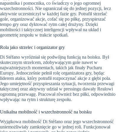
napastnika i pomocnika, co świadczy o jego ogromnej
wszechstronności. Nie ograniczał się do jednej pozycji, lecz
aktywnie uczestniczył w każdej fazie gry. Potrafił strzelać
gole, organizować akcje, cofać się po piłkę, przyspieszać
tempo gry oraz dyktować rytm całej drużyny. Dzięki
mobilności i taktycznej inteligencji wpływał na układ i
geometrię zespołu w trakcie spotkań.
Rola jako strzelec i organizator gry
Di Stéfano wyróżniał się podwójną funkcją na boisku. Był
skutecznym strzelcem, zdobywającym gole nawet w
najważniejszych momentach, takich jak finały Pucharu
Europy. Jednocześnie pełnił rolę organizatora gry, będąc
liderem ataku, który potrafił rozpoczynać akcje z głębi pola.
Jego umiejętność przyspieszania sytuacji, tworzenia przewagi
taktycznej oraz aktywny udział w pressingu dawały Realowi
ogromną przewagę. Pracował również bez piłki, odpowiednio
wpływając na rytm i strukturę zespołu.
Unikalna mobilność i wszechstronność na boisku
Wyjątkowa mobilność Di Stéfano oraz jego wszechstronność
uniemożliwiały zamknięcie go w jednej roli. Funkcjonował