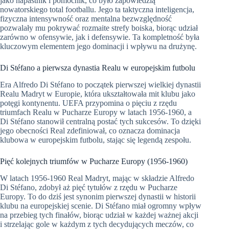
jako napastnik i pomocnik, co było zapowiedzią
nowatorskiego total footballu. Jego ta taktyczna inteligencja,
fizyczna intensywność oraz mentalna bezwzględność
pozwalały mu pokrywać rozmaite strefy boiska, biorąc udział
zarówno w ofensywie, jak i defensywie. Ta kompletność była
kluczowym elementem jego dominacji i wpływu na drużynę.
Di Stéfano a pierwsza dynastia Realu w europejskim futbolu
Era Alfredo Di Stéfano to początek pierwszej wielkiej dynastii
Realu Madryt w Europie, która ukształtowała mit klubu jako
potęgi kontynentu. UEFA przypomina o pięciu z rzędu
triumfach Realu w Pucharze Europy w latach 1956-1960, a
Di Stéfano stanowił centralną postać tych sukcesów. To dzięki
jego obecności Real zdefiniował, co oznacza dominacja
klubowa w europejskim futbolu, stając się legendą zespołu.
Pięć kolejnych triumfów w Pucharze Europy (1956-1960)
W latach 1956-1960 Real Madryt, mając w składzie Alfredo
Di Stéfano, zdobył aż pięć tytułów z rzędu w Pucharze
Europy. To do dziś jest synonim pierwszej dynastii w historii
klubu na europejskiej scenie. Di Stéfano miał ogromny wpływ
na przebieg tych finałów, biorąc udział w każdej ważnej akcji
i strzelając gole w każdym z tych decydujących meczów, co