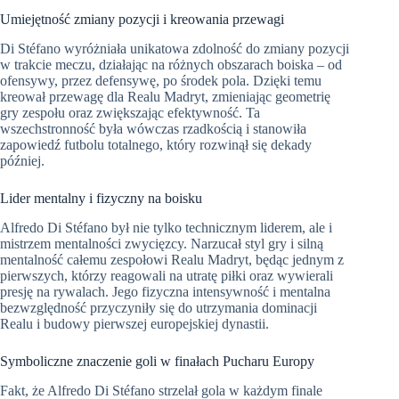
Umiejętność zmiany pozycji i kreowania przewagi
Di Stéfano wyróżniała unikatowa zdolność do zmiany pozycji
w trakcie meczu, działając na różnych obszarach boiska – od
ofensywy, przez defensywę, po środek pola. Dzięki temu
kreował przewagę dla Realu Madryt, zmieniając geometrię
gry zespołu oraz zwiększając efektywność. Ta
wszechstronność była wówczas rzadkością i stanowiła
zapowiedź futbolu totalnego, który rozwinął się dekady
później.
Lider mentalny i fizyczny na boisku
Alfredo Di Stéfano był nie tylko technicznym liderem, ale i
mistrzem mentalności zwycięzcy. Narzucał styl gry i silną
mentalność całemu zespołowi Realu Madryt, będąc jednym z
pierwszych, którzy reagowali na utratę piłki oraz wywierali
presję na rywalach. Jego fizyczna intensywność i mentalna
bezwzględność przyczyniły się do utrzymania dominacji
Realu i budowy pierwszej europejskiej dynastii.
Symboliczne znaczenie goli w finałach Pucharu Europy
Fakt, że Alfredo Di Stéfano strzelał gola w każdym finale