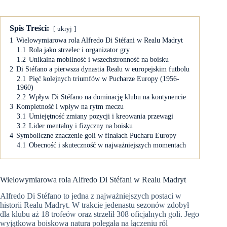
Spis Treści:
ukryj
1
Wielowymiarowa rola Alfredo Di Stéfani w Realu Madryt
1.1
Rola jako strzelec i organizator gry
1.2
Unikalna mobilność i wszechstronność na boisku
2
Di Stéfano a pierwsza dynastia Realu w europejskim futbolu
2.1
Pięć kolejnych triumfów w Pucharze Europy (1956-
1960)
2.2
Wpływ Di Stéfano na dominację klubu na kontynencie
3
Kompletność i wpływ na rytm meczu
3.1
Umiejętność zmiany pozycji i kreowania przewagi
3.2
Lider mentalny i fizyczny na boisku
4
Symboliczne znaczenie goli w finałach Pucharu Europy
4.1
Obecność i skuteczność w najważniejszych momentach
Wielowymiarowa rola Alfredo Di Stéfani w Realu Madryt
Alfredo Di Stéfano to jedna z najważniejszych postaci w
historii Realu Madryt. W trakcie jedenastu sezonów zdobył
dla klubu aż 18 trofeów oraz strzelił 308 oficjalnych goli. Jego
wyjątkowa boiskowa natura polegała na łączeniu ról