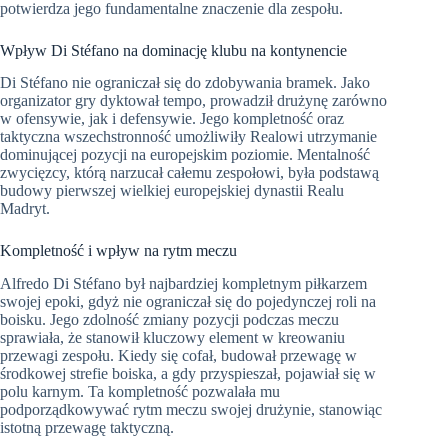
potwierdza jego fundamentalne znaczenie dla zespołu.
Wpływ Di Stéfano na dominację klubu na kontynencie
Di Stéfano nie ograniczał się do zdobywania bramek. Jako
organizator gry dyktował tempo, prowadził drużynę zarówno
w ofensywie, jak i defensywie. Jego kompletność oraz
taktyczna wszechstronność umożliwiły Realowi utrzymanie
dominującej pozycji na europejskim poziomie. Mentalność
zwycięzcy, którą narzucał całemu zespołowi, była podstawą
budowy pierwszej wielkiej europejskiej dynastii Realu
Madryt.
Kompletność i wpływ na rytm meczu
Alfredo Di Stéfano był najbardziej kompletnym piłkarzem
swojej epoki, gdyż nie ograniczał się do pojedynczej roli na
boisku. Jego zdolność zmiany pozycji podczas meczu
sprawiała, że stanowił kluczowy element w kreowaniu
przewagi zespołu. Kiedy się cofał, budował przewagę w
środkowej strefie boiska, a gdy przyspieszał, pojawiał się w
polu karnym. Ta kompletność pozwalała mu
podporządkowywać rytm meczu swojej drużynie, stanowiąc
istotną przewagę taktyczną.